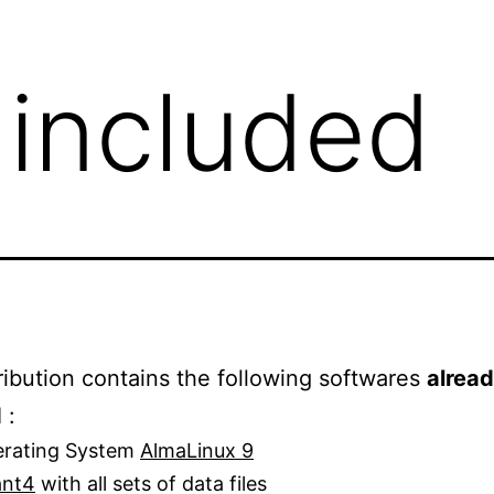
 included
ribution contains the following softwares
alread
d
:
rating System
AlmaLinux 9
ant4
with all sets of data files