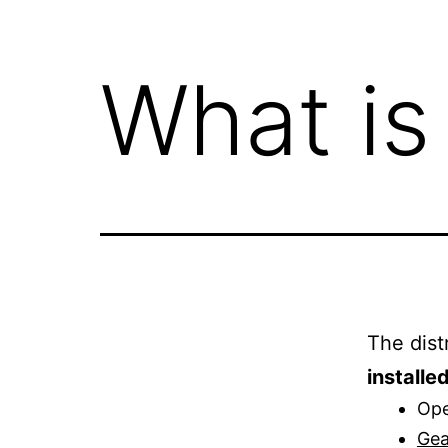
What is
The dist
installe
Ope
Ge