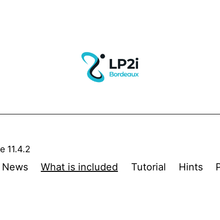
 11.4.2
News
What is included
Tutorial
Hints