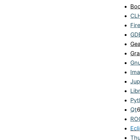
Boo
CL
Fir
GD
Ge
Gra
Gnu
Ima
Jup
Lib
Pyt
Qt
RO
Ecl
Thu