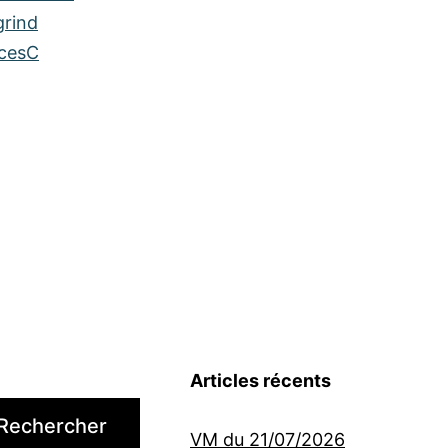
grind
cesC
Articles récents
Rechercher
VM du 21/07/2026