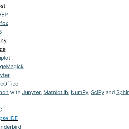
st
HEP
efox
B
any
ce
plot
geMagick
yter
reOffice
hon
with
Jupyter
,
Matplotlib
,
NumPy
,
SciPy
and
Sphi
6
OT
ipse IDE
nderbird