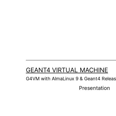
Aller
au
contenu
GEANT4 VIRTUAL MACHINE
G4VM with AlmaLinux 9 & Geant4 Release
Presentation